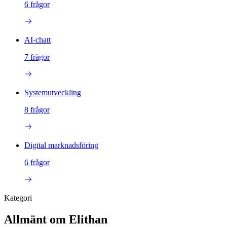
6
frågor
AI-chatt
7
frågor
Systemutveckling
8
frågor
Digital marknadsföring
6
frågor
Kategori
Allmänt om Elithan