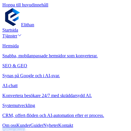
Hoppa till huvudinnehåll
Elithan
Startsida
Tjänster
Hemsida
Snabba, mobilanpassade hemsidor som konverterar.
SEO & GEO
Synas på Google och i AI-svar.
AI-chatt
Konvertera besökare 24/7 med skräddarsydd AI.
Systemutveckling
CRM, offert-flöden och AI-automation efter er process.
Om oss
Kunder
Guider
Nyheter
Kontakt
Offert direkt