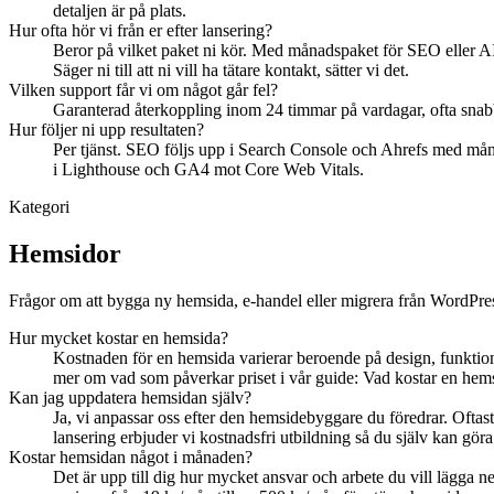
detaljen är på plats.
Hur ofta hör vi från er efter lansering?
Beror på vilket paket ni kör. Med månadspaket för SEO eller AI-
Säger ni till att ni vill ha tätare kontakt, sätter vi det.
Vilken support får vi om något går fel?
Garanterad återkoppling inom 24 timmar på vardagar, ofta snabbare
Hur följer ni upp resultaten?
Per tjänst. SEO följs upp i Search Console och Ahrefs med måna
i Lighthouse och GA4 mot Core Web Vitals.
Kategori
Hemsidor
Frågor om att bygga ny hemsida, e-handel eller migrera från WordPre
Hur mycket kostar en hemsida?
Kostnaden för en hemsida varierar beroende på design, funktiona
mer om vad som påverkar priset i vår guide: Vad kostar en hem
Kan jag uppdatera hemsidan själv?
Ja, vi anpassar oss efter den hemsidebyggare du föredrar. Ofta
lansering erbjuder vi kostnadsfri utbildning så du själv kan göra e
Kostar hemsidan något i månaden?
Det är upp till dig hur mycket ansvar och arbete du vill lägga 