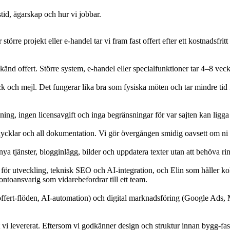
stid, ägarskap och hur vi jobbar.
rre projekt eller e-handel tar vi fram fast offert efter ett kostnadsfritt
d offert. Större system, e-handel eller specialfunktioner tar 4–8 veckor
ck och mejl. Det fungerar lika bra som fysiska möten och tar mindre tid frå
sning, ingen licensavgift och inga begränsningar för var sajten kan ligga
nycklar och all dokumentation. Vi gör övergången smidig oavsett om ni byt
 nya tjänster, blogginlägg, bilder och uppdatera texter utan att behöva 
ör utveckling, teknisk SEO och AI-integration, och Elin som håller koll 
ontoansvarig som vidarebefordrar till ett team.
ert-flöden, AI-automation) och digital marknadsföring (Google Ads,
et vi levererat. Eftersom vi godkänner design och struktur innan bygg-fasen