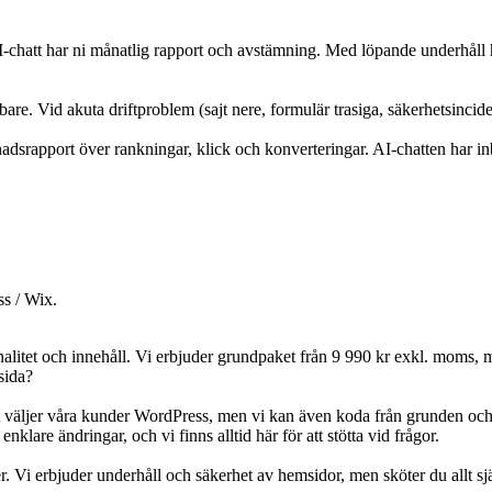
chatt har ni månatlig rapport och avstämning. Med löpande underhåll hör
. Vid akuta driftproblem (sajt nere, formulär trasiga, säkerhetsincident) 
dsrapport över rankningar, klick och konverteringar. AI-chatten har in
ss / Wix.
litet och innehåll. Vi erbjuder grundpaket från 9 990 kr exkl. moms, m
sida?
st väljer våra kunder WordPress, men vi kan även koda från grunden och
nklare ändringar, och vi finns alltid här för att stötta vid frågor.
ner. Vi erbjuder underhåll och säkerhet av hemsidor, men sköter du allt