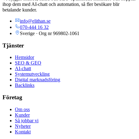
ihop dem med AI-chatt och automation, så fler besökare blir
betalande kunder.
info@elithan.se
070-444 16 32
Sverige · Org nr
969802-1061
Tjänster
Hemsidor
SEO & GEO
AI-chatt
Systemutveckling
Digital marknadsföring
Backlinks
Företag
Om oss
Kunder
Så jobbar vi
Nyheter
Kontakt