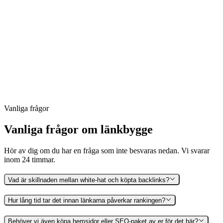
Ranking-uppföljning per nyckelord
Vi mäter positionen för era huvudnyckelord månadsvis och
kopplar förändringar till de länkar som placerats. Inte
gissningar utan korrelation över tid.
Vanliga frågor
Vanliga frågor om länkbygge
Hör av dig om du har en fråga som inte besvaras nedan. Vi svarar
inom 24 timmar.
Vad är skillnaden mellan white-hat och köpta backlinks?
Hur lång tid tar det innan länkarna påverkar rankingen?
Behöver vi även köpa hemsidor eller SEO-paket av er för det här?