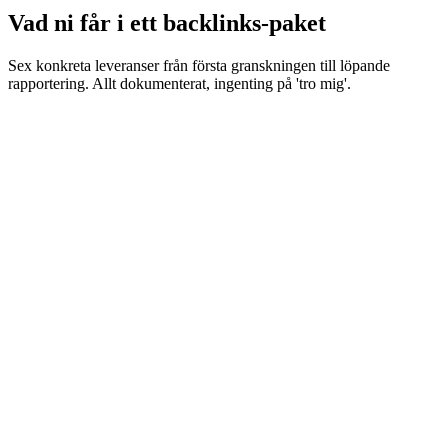
Vad ni får i ett backlinks-paket
Sex konkreta leveranser från första granskningen till löpande
rapportering. Allt dokumenterat, ingenting på 'tro mig'.
Granskning av befintlig länkprofil
Ahrefs-rapport över nuvarande länkar, identifiering av toxiska
länkar som bör avvisas via Google Disavow Tool och
kartläggning av tematiska luckor.
Manuell redaktions-outreach
Direktkontakt med redaktioner och bloggägare. Inga mass-
mejl-mallar, inga utbyteslänkar och ingen automatisk pitch-
bot.