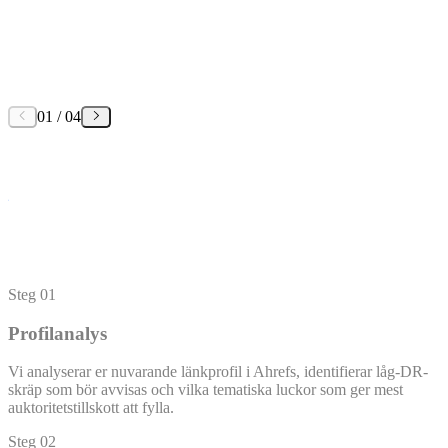
2
4
01
/
04
1
3
Steg
01
Profilanalys
Vi analyserar er nuvarande länkprofil i Ahrefs, identifierar låg-DR-
skräp som bör avvisas och vilka tematiska luckor som ger mest
auktoritetstillskott att fylla.
Steg
02