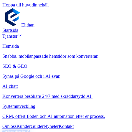
Hoppa till huvudinnehåll
Elithan
Startsida
Tjänster
Hemsida
Snabba, mobilanpassade hemsidor som konverterar.
SEO & GEO
Synas på Google och i AI-svar.
AI-chatt
Konvertera besökare 24/7 med skräddarsydd AI.
Systemutveckling
CRM, offert-flöden och AI-automation efter er process.
Om oss
Kunder
Guider
Nyheter
Kontakt