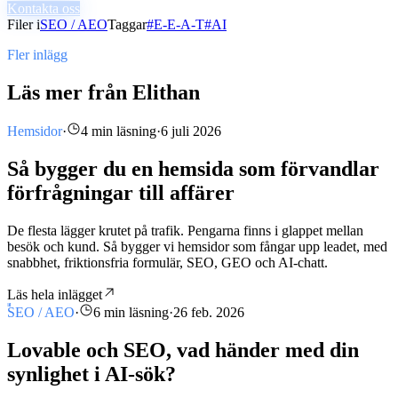
Kontakta oss
Filer i
SEO / AEO
Taggar
#
E-E-A-T
#
AI
Fler inlägg
Läs mer från Elithan
Hemsidor
·
4 min läsning
·
6 juli 2026
Så bygger du en hemsida som förvandlar
förfrågningar till affärer
De flesta lägger krutet på trafik. Pengarna finns i glappet mellan
besök och kund. Så bygger vi hemsidor som fångar upp leadet, med
snabbhet, friktionsfria formulär, SEO, GEO och AI-chatt.
Läs hela inlägget
SEO / AEO
·
6 min läsning
·
26 feb. 2026
Lovable och SEO, vad händer med din
synlighet i AI-sök?