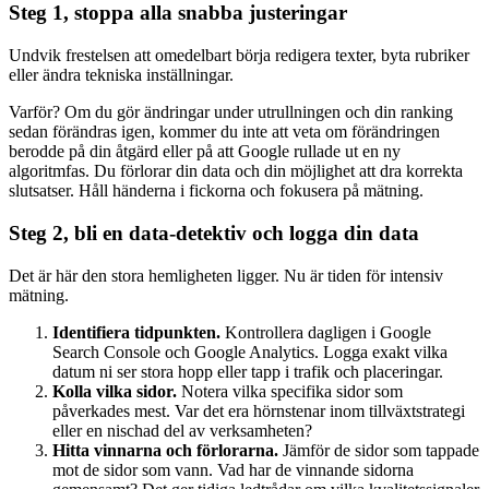
Steg 1, stoppa alla snabba justeringar
Undvik frestelsen att omedelbart börja redigera texter, byta rubriker
eller ändra tekniska inställningar.
Varför? Om du gör ändringar under utrullningen och din ranking
sedan förändras igen, kommer du inte att veta om förändringen
berodde på din åtgärd eller på att Google rullade ut en ny
algoritmfas. Du förlorar din data och din möjlighet att dra korrekta
slutsatser. Håll händerna i fickorna och fokusera på mätning.
Steg 2, bli en data-detektiv och logga din data
Det är här den stora hemligheten ligger. Nu är tiden för intensiv
mätning.
Identifiera tidpunkten.
Kontrollera dagligen i Google
Search Console och Google Analytics. Logga exakt vilka
datum ni ser stora hopp eller tapp i trafik och placeringar.
Kolla vilka sidor.
Notera vilka specifika sidor som
påverkades mest. Var det era hörnstenar inom tillväxtstrategi
eller en nischad del av verksamheten?
Hitta vinnarna och förlorarna.
Jämför de sidor som tappade
mot de sidor som vann. Vad har de vinnande sidorna