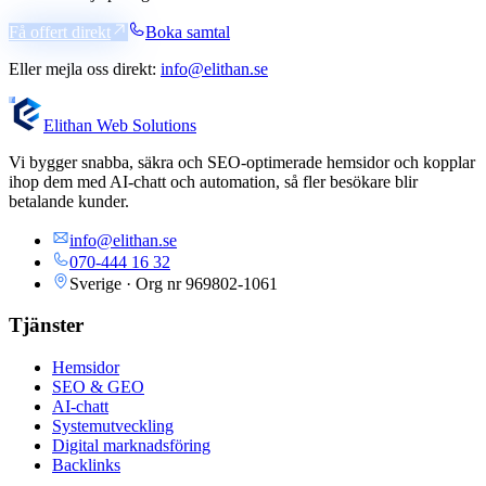
Få offert direkt
Boka samtal
Eller mejla oss direkt:
info@elithan.se
Elithan Web Solutions
Vi bygger snabba, säkra och SEO-optimerade hemsidor och kopplar
ihop dem med AI-chatt och automation, så fler besökare blir
betalande kunder.
info@elithan.se
070-444 16 32
Sverige · Org nr
969802-1061
Tjänster
Hemsidor
SEO & GEO
AI-chatt
Systemutveckling
Digital marknadsföring
Backlinks