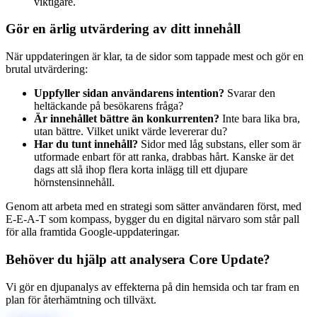
viktigare.
Gör en ärlig utvärdering av ditt innehåll
När uppdateringen är klar, ta de sidor som tappade mest och gör en
brutal utvärdering:
Uppfyller sidan användarens intention?
Svarar den
heltäckande på besökarens fråga?
Är innehållet bättre än konkurrenten?
Inte bara lika bra,
utan bättre. Vilket unikt värde levererar du?
Har du tunt innehåll?
Sidor med låg substans, eller som är
utformade enbart för att ranka, drabbas hårt. Kanske är det
dags att slå ihop flera korta inlägg till ett djupare
hörnstensinnehåll.
Genom att arbeta med en strategi som sätter användaren först, med
E-E-A-T som kompass, bygger du en digital närvaro som står pall
för alla framtida Google-uppdateringar.
Behöver du hjälp att analysera Core Update?
Vi gör en djupanalys av effekterna på din hemsida och tar fram en
plan för återhämtning och tillväxt.