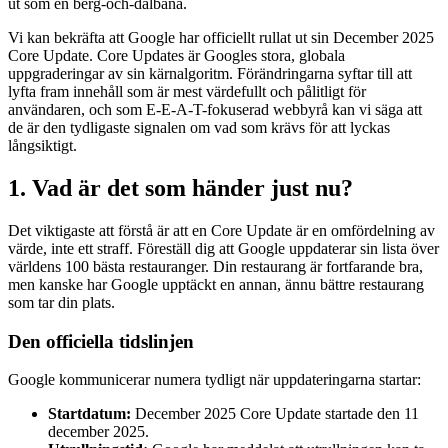
ut som en berg-och-dalbana.
Vi kan bekräfta att Google har officiellt rullat ut sin December 2025
Core Update. Core Updates är Googles stora, globala
uppgraderingar av sin kärnalgoritm. Förändringarna syftar till att
lyfta fram innehåll som är mest värdefullt och pålitligt för
användaren, och som E-E-A-T-fokuserad webbyrå kan vi säga att
de är den tydligaste signalen om vad som krävs för att lyckas
långsiktigt.
1. Vad är det som händer just nu?
Det viktigaste att förstå är att en Core Update är en omfördelning av
värde, inte ett straff. Föreställ dig att Google uppdaterar sin lista över
världens 100 bästa restauranger. Din restaurang är fortfarande bra,
men kanske har Google upptäckt en annan, ännu bättre restaurang
som tar din plats.
Den officiella tidslinjen
Google kommunicerar numera tydligt när uppdateringarna startar:
Startdatum:
December 2025 Core Update startade den 11
december 2025.