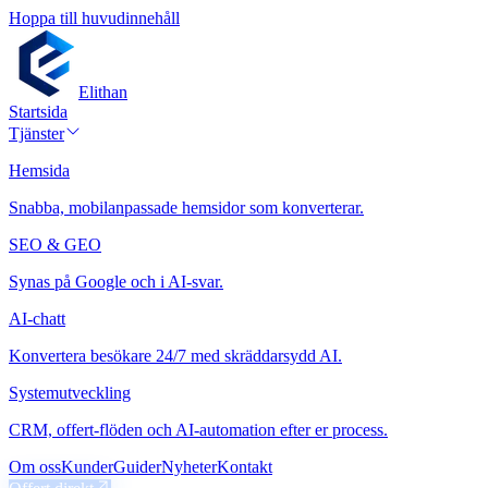
Hoppa till huvudinnehåll
Elithan
Startsida
Tjänster
Hemsida
Snabba, mobilanpassade hemsidor som konverterar.
SEO & GEO
Synas på Google och i AI-svar.
AI-chatt
Konvertera besökare 24/7 med skräddarsydd AI.
Systemutveckling
CRM, offert-flöden och AI-automation efter er process.
Om oss
Kunder
Guider
Nyheter
Kontakt