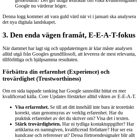
gemensamt? Det ger tidiga ledtrådar om vilka kvalitetssignaler
Google nu värderar högre.
Denna logg kommer att vara guld värd när vi i januari ska analysera
det nya digitala landskapet.
3. Den enda vägen framåt, E-E-A-T-fokus
När dammet har lagt sig och uppdateringen är klar måste analysen
alltid utgå från Googles grundfilosofi, att leverera de mest relevanta,
tillförlitliga och hjälpsamma resultaten.
Förbättra din erfarenhet (Experience) och
trovärdighet (Trustworthiness)
Om en sida tappade ranking har Google sannolikt hittat en mer
kvalificerad källa. Core Updates förstärker alltid vikten av E-E-A-T.
Visa erfarenhet.
Se till att ditt innehåll inte bara är teoretiskt
korrekt, utan genomsyras av verklig erfarenhet. Har du
praktisk erfarenhet av det du skriver om? Visa det i texten.
Stärk trovärdigheten.
Har ni tydliga kontaktuppgifter? Har
artiklarna en namngiven, kvalificerad författare? Hur ser era
kundcase och referenser ut? Dessa förtroendesignaler blir allt