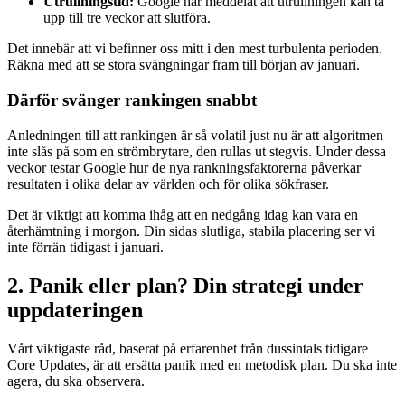
Utrullningstid:
Google har meddelat att utrullningen kan ta
upp till tre veckor att slutföra.
Det innebär att vi befinner oss mitt i den mest turbulenta perioden.
Räkna med att se stora svängningar fram till början av januari.
Därför svänger rankingen snabbt
Anledningen till att rankingen är så volatil just nu är att algoritmen
inte slås på som en strömbrytare, den rullas ut stegvis. Under dessa
veckor testar Google hur de nya rankningsfaktorerna påverkar
resultaten i olika delar av världen och för olika sökfraser.
Det är viktigt att komma ihåg att en nedgång idag kan vara en
återhämtning i morgon. Din sidas slutliga, stabila placering ser vi
inte förrän tidigast i januari.
2. Panik eller plan? Din strategi under
uppdateringen
Vårt viktigaste råd, baserat på erfarenhet från dussintals tidigare
Core Updates, är att ersätta panik med en metodisk plan. Du ska inte
agera, du ska observera.