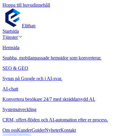
Hoppa till huvudinnehåll
Elithan
Startsida
Tjänster
Hemsida
Snabba, mobilanpassade hemsidor som konverterar.
SEO & GEO
Synas på Google och i AI-svar.
AI-chatt
Konvertera besökare 24/7 med skräddarsydd AI.
Systemutveckling
CRM, offert-flöden och AI-automation efter er process.
Om oss
Kunder
Guider
Nyheter
Kontakt