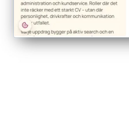
Skräddarsydd design byggd kring varumärkets egen ton.
Egna sidmallar för specialistområden, arbetssätt och kandidat.
Inga onödiga plugins, bara det sajten faktiskt behöver.