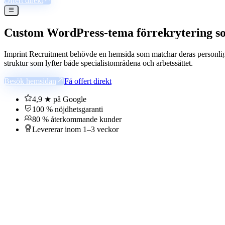
Offert direkt
Custom WordPress-tema för
rekrytering s
Imprint Recruitment behövde en hemsida som matchar deras personliga 
struktur som lyfter både specialistområdena och arbetssättet.
Besök hemsidan
Få offert direkt
4,9 ★ på Google
100 % nöjdhetsgaranti
80 % återkommande kunder
Levererar inom 1–3 veckor
Kundcase
Live
År