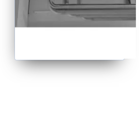
Tjänstesidor per område: svetsteknik, gashantering, miljö.
Certifieringar och kvalitetsstandarder lyfts tydligt.
Referenser och kundsegment beskrivs konkret.