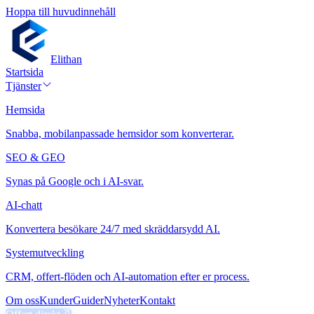
Hoppa till huvudinnehåll
Elithan
Startsida
Tjänster
Hemsida
Snabba, mobilanpassade hemsidor som konverterar.
SEO & GEO
Synas på Google och i AI-svar.
AI-chatt
Konvertera besökare 24/7 med skräddarsydd AI.
Systemutveckling
CRM, offert-flöden och AI-automation efter er process.
Om oss
Kunder
Guider
Nyheter
Kontakt