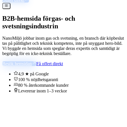
Offert direkt
B2B-hemsida för
gas- och
svetsningsindustrin
NanoMiljö jobbar inom gas och svetsning, en bransch där köpbeslut
tas på pålitlighet och teknisk kompetens, inte på snyggast hero-bild.
Vi byggde en hemsida som speglar deras expertis och samtidigt är
begriplig för en icke-teknisk beställare.
Besök hemsidan
Få offert direkt
4,9 ★ på Google
100 % nöjdhetsgaranti
80 % återkommande kunder
Levererar inom 1–3 veckor
Kundcase
Live