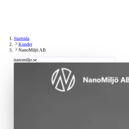
År
2024
Bransch
Gas & svetsning
Startsida
Kunder
NanoMiljö AB
nanomiljo.se