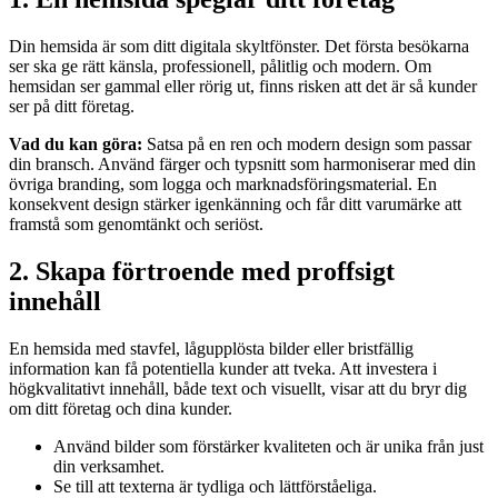
Din hemsida är som ditt digitala skyltfönster. Det första besökarna
ser ska ge rätt känsla, professionell, pålitlig och modern. Om
hemsidan ser gammal eller rörig ut, finns risken att det är så kunder
ser på ditt företag.
Vad du kan göra:
Satsa på en ren och modern design som passar
din bransch. Använd färger och typsnitt som harmoniserar med din
övriga branding, som logga och marknadsföringsmaterial. En
konsekvent design stärker igenkänning och får ditt varumärke att
framstå som genomtänkt och seriöst.
2. Skapa förtroende med proffsigt
innehåll
En hemsida med stavfel, lågupplösta bilder eller bristfällig
information kan få potentiella kunder att tveka. Att investera i
högkvalitativt innehåll, både text och visuellt, visar att du bryr dig
om ditt företag och dina kunder.
Använd bilder som förstärker kvaliteten och är unika från just
din verksamhet.
Se till att texterna är tydliga och lättförståeliga.