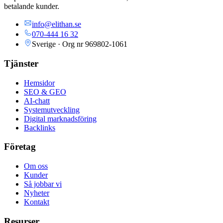
betalande kunder.
info@elithan.se
070-444 16 32
Sverige · Org nr
969802-1061
Tjänster
Hemsidor
SEO & GEO
AI-chatt
Systemutveckling
Digital marknadsföring
Backlinks
Företag
Om oss
Kunder
Så jobbar vi
Nyheter
Kontakt
Resurser