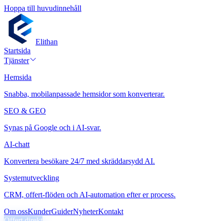
Hoppa till huvudinnehåll
Elithan
Startsida
Tjänster
Hemsida
Snabba, mobilanpassade hemsidor som konverterar.
SEO & GEO
Synas på Google och i AI-svar.
AI-chatt
Konvertera besökare 24/7 med skräddarsydd AI.
Systemutveckling
CRM, offert-flöden och AI-automation efter er process.
Om oss
Kunder
Guider
Nyheter
Kontakt
Offert direkt