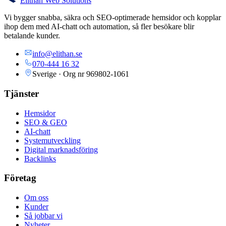
Elithan Web Solutions
Vi bygger snabba, säkra och SEO-optimerade hemsidor och kopplar
ihop dem med AI-chatt och automation, så fler besökare blir
betalande kunder.
info@elithan.se
070-444 16 32
Sverige · Org nr
969802-1061
Tjänster
Hemsidor
SEO & GEO
AI-chatt
Systemutveckling
Digital marknadsföring
Backlinks
Företag
Om oss
Kunder
Så jobbar vi
Nyheter