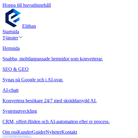
Hoppa till huvudinnehåll
Elithan
Startsida
Tjänster
Hemsida
Snabba, mobilanpassade hemsidor som konverterar.
SEO & GEO
Synas på Google och i AI-svar.
AI-chatt
Konvertera besökare 24/7 med skräddarsydd AI.
Systemutveckling
CRM, offert-flöden och AI-automation efter er process.
Om oss
Kunder
Guider
Nyheter
Kontakt