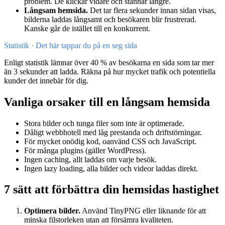
problem. De klickar vidare och stannar längre.
Långsam hemsida.
Det tar flera sekunder innan sidan visas,
bilderna laddas långsamt och besökaren blir frustrerad.
Kanske går de istället till en konkurrent.
Statistik
·
Det här tappar du på en seg sida
Enligt statistik lämnar över 40 % av besökarna en sida som tar mer
än 3 sekunder att ladda. Räkna på hur mycket trafik och potentiella
kunder det innebär för dig.
Vanliga orsaker till en långsam hemsida
Stora bilder och tunga filer som inte är optimerade.
Dåligt webbhotell med låg prestanda och driftstörningar.
För mycket onödig kod, oanvänd CSS och JavaScript.
För många plugins (gäller WordPress).
Ingen caching, allt laddas om varje besök.
Ingen lazy loading, alla bilder och videor laddas direkt.
7 sätt att förbättra din hemsidas hastighet
Optimera bilder.
Använd TinyPNG eller liknande för att
minska filstorleken utan att försämra kvaliteten.