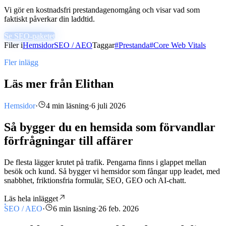
Vi gör en kostnadsfri prestandagenomgång och visar vad som
faktiskt påverkar din laddtid.
Se SEO-paketet
Filer i
Hemsidor
SEO / AEO
Taggar
#
Prestanda
#
Core Web Vitals
Fler inlägg
Läs mer från Elithan
Hemsidor
·
4 min läsning
·
6 juli 2026
Så bygger du en hemsida som förvandlar
förfrågningar till affärer
De flesta lägger krutet på trafik. Pengarna finns i glappet mellan
besök och kund. Så bygger vi hemsidor som fångar upp leadet, med
snabbhet, friktionsfria formulär, SEO, GEO och AI-chatt.
Läs hela inlägget
SEO / AEO
·
6 min läsning
·
26 feb. 2026