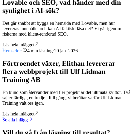
Lovable och SEO, vad händer med din
synlighet i AI-sök?
Det går snabbt att bygga en hemsida med Lovable, men hur
levereras innehållet och kan AI faktiskt läsa det? Vi går igenom
riskerna med klient-renderad SEO.
Läs hela inlägget
Hemsidor
·
4 min läsning
·
29 jan. 2026
Förtroendet växer, Elithan levererar
flera webbprojekt till Ulf Lidman
Training AB
En kund som återvänder med fler projekt är det ultimata kvittot. Två
sajter färdiga, en tredje i full gång, vi berättar varför Ulf Lidman
Training valt oss igen.
Läs hela inlägget
Se alla inlägg
Vill du gå från läsning till resultat?