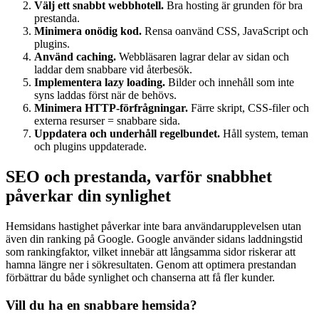
Välj ett snabbt webbhotell.
Bra hosting är grunden för bra
prestanda.
Minimera onödig kod.
Rensa oanvänd CSS, JavaScript och
plugins.
Använd caching.
Webbläsaren lagrar delar av sidan och
laddar dem snabbare vid återbesök.
Implementera lazy loading.
Bilder och innehåll som inte
syns laddas först när de behövs.
Minimera HTTP-förfrågningar.
Färre skript, CSS-filer och
externa resurser = snabbare sida.
Uppdatera och underhåll regelbundet.
Håll system, teman
och plugins uppdaterade.
SEO och prestanda, varför snabbhet
påverkar din synlighet
Hemsidans hastighet påverkar inte bara användarupplevelsen utan
även din ranking på Google. Google använder sidans laddningstid
som rankingfaktor, vilket innebär att långsamma sidor riskerar att
hamna längre ner i sökresultaten. Genom att optimera prestandan
förbättrar du både synlighet och chanserna att få fler kunder.
Vill du ha en snabbare hemsida?