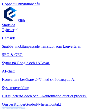
Hoppa till huvudinnehåll
Elithan
Startsida
Tjänster
Hemsida
Snabba, mobilanpassade hemsidor som konverterar.
SEO & GEO
Synas på Google och i AI-svar.
AI-chatt
Konvertera besökare 24/7 med skräddarsydd AI.
Systemutveckling
CRM, offert-flöden och AI-automation efter er process.
Om oss
Kunder
Guider
Nyheter
Kontakt