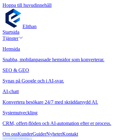
Hoppa till huvudinnehåll
Elithan
Startsida
Tjänster
Hemsida
Snabba, mobilanpassade hemsidor som konverterar.
SEO & GEO
Synas på Google och i AI-svar.
AI-chatt
Konvertera besökare 24/7 med skräddarsydd AI.
Systemutveckling
CRM, offert-flöden och AI-automation efter er process.
Om oss
Kunder
Guider
Nyheter
Kontakt