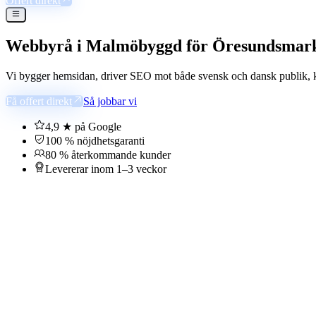
Offert direkt
Webbyrå i Malmö
byggd för Öresundsmar
Vi bygger hemsidan, driver SEO mot både svensk och dansk publik,
Få offert direkt
Så jobbar vi
4,9 ★ på Google
100 % nöjdhetsgaranti
80 % återkommande kunder
Levererar inom 1–3 veckor